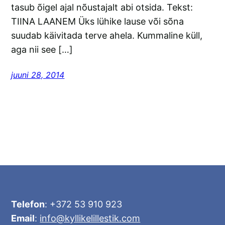
tasub õigel ajal nõustajalt abi otsida. Tekst:
TIINA LAANEM Üks lühike lause või sõna
suudab käivitada terve ahela. Kummaline küll,
aga nii see […]
juuni 28, 2014
Telefon
: +372 53 910 923
Email
:
info@kyllikelillestik.com