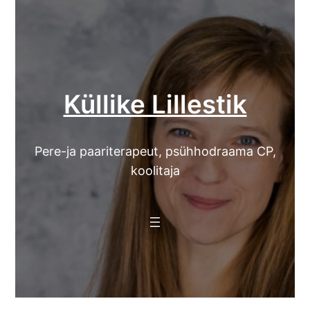
Skip
to
content
Küllike Lillestik
Pere-ja paariterapeut, psühhodraama CP,
koolitaja