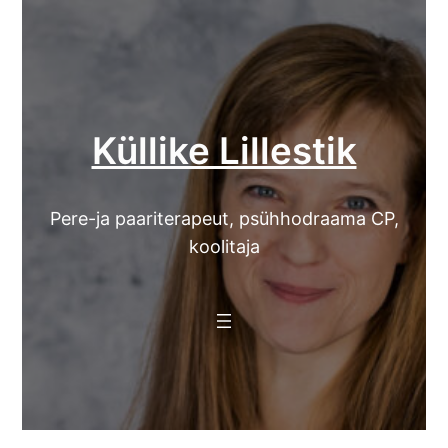
Skip
to
content
Küllike Lillestik
Pere-ja paariterapeut, psühhodraama CP,
koolitaja