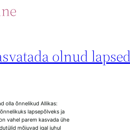
ine
svatada olnud lapsed
olla õnnelikud Allikas:
 õnnelikuks lapsepõlveks ja
on vahel parem kasvada ühe
utülid mõjuvad igal juhul