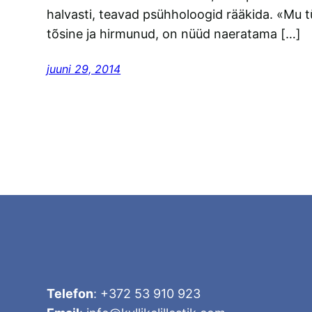
halvasti, teavad psühholoogid rääkida. «Mu t
tõsine ja hirmunud, on nüüd naeratama […]
juuni 29, 2014
Telefon
: +372 53 910 923