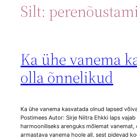
Silt:
perenõustam
Ka ühe vanema ka
olla õnnelikud
Ka ühe vanema kasvatada olnud lapsed võivad 
Postimees Autor: Sirje Niitra Ehkki laps vajab
harmooniliseks arenguks mõlemat vanemat, 
armastava vanema hoole all, sest pidevad kod