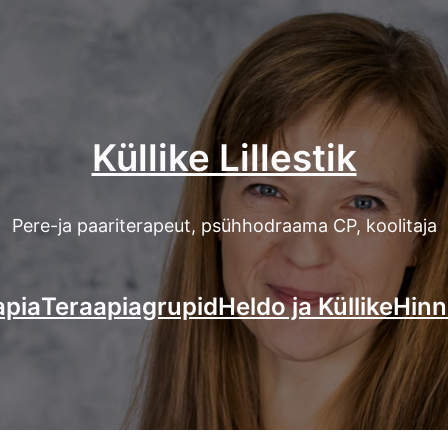
Küllike Lillestik
Pere-ja paariterapeut, psühhodraama CP, koolitaja
apia
Teraapiagrupid
Heldo ja Küllike
Hinn