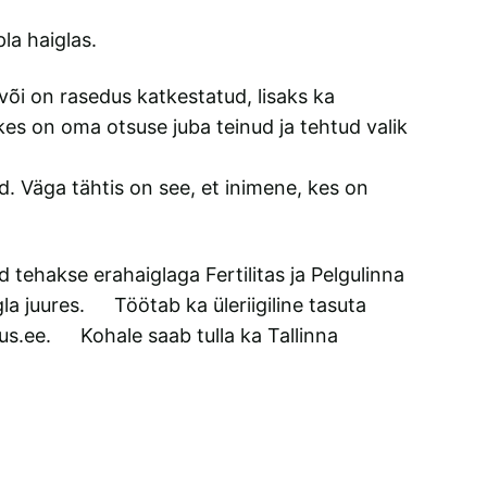
la haiglas.
või on rasedus katkestatud, lisaks ka
kes on oma otsuse juba teinud ja tehtud valik
. Väga tähtis on see, et inimene, kes on
ehakse erahaiglaga Fertilitas ja Pelgulinna
la juures. Töötab ka üleriigiline tasuta
us.ee. Kohale saab tulla ka Tallinna