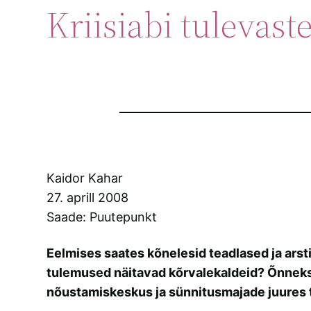
Kriisiabi tulevast
Kaidor Kahar
27. aprill 2008
Saade: Puutepunkt
Eelmises saates kõnelesid teadlased ja arst
tulemused näitavad kõrvalekaldeid? Õnneks
nõustamiskeskus ja sünnitusmajade juures t