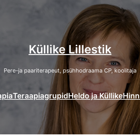
Küllike Lillestik
Pere-ja paariterapeut, psühhodraama CP, koolitaja
apia
Teraapiagrupid
Heldo ja Küllike
Hinn