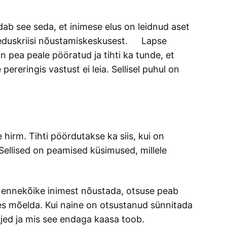
dab see seda, et inimese elus on leidnud aset
Raseduskriisi nõustamiskeskusest. Lapse
n pea peale pööratud ja tihti ka tunde, et
pereringis vastust ei leia. Sellisel puhul on
hirm. Tihti pöördutakse ka siis, kui on
Sellised on peamised küsimused, millele
on ennekõike inimest nõustada, otsuse peab
hes mõelda. Kui naine on otsustanud sünnitada
ärjed ja mis see endaga kaasa toob.