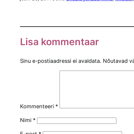
Lisa kommentaar
Sinu e-postiaadressi ei avaldata.
Nõutavad vä
Kommenteeri
*
Nimi
*
E-post
*