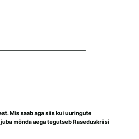
t. Mis saab aga siis kui uuringute
 juba mõnda aega tegutseb Raseduskriisi