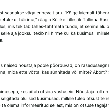
st saadakse väga erinevalt aru. “Kõige laiemalt tähen
etulekut häirima,” räägib Küllike Lillestik Tallinna 
lus, mis tekitab tahes-tahtmata tunde, et senine elu o
e aja jooksul tekib nii hirme kui ka küsimusi, millele 
a.
miks naised nõustaja poole pöörduvad, on rasedusaegne 
na, mida ette võtta, kas sünnitada või mitte? Abort? 
inimesega, kes aitab otsida vastuseid. Nõustaja roll 
selgitada olulised küsimused, millele tuleb otsust te
b ta olema informeeritud sellest, mis on otsuse tagaj