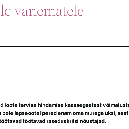
ele vanematele
id loote tervise hindamise kaasaegsetest võimalustes
 pole lapseootel pered enam oma murega üksi, sest
öötavad töötavad raseduskriisi nõustajad.