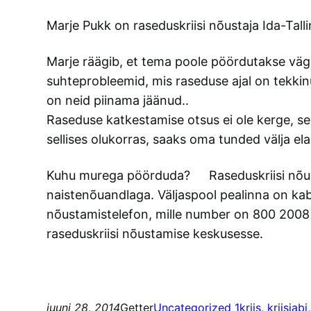
Marje Pukk on raseduskriisi nõustaja Ida-Tall
Marje räägib, et tema poole pöördutakse väga
suhteprobleemid, mis raseduse ajal on tekkin
on neid piinama jäänud..
Raseduse katkestamise otsus ei ole kerge, se
sellises olukorras, saaks oma tunded välja ela
Kuhu murega pöörduda? Raseduskriisi nõustam
naistenõuandlaga. Väljaspool pealinna on kab
nõustamistelefon, mille number on 800 2008 
raseduskriisi nõustamise keskusesse.
juuni 28, 2014
Getter
Uncategorized 1
kriis
, 
kriisiabi
,