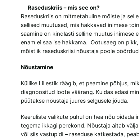
Raseduskriis – mis see on?
Raseduskriis on mitmetahuline mõiste ja selle
sellised muutused, mis hakkavad inimese toim
saamine on kindlasti selline muutus inimese e
enam ei saa ise hakkama. Ootusaeg on pikk, sell
mõistlik raseduskriisi nõustaja poole pöördud
Nõustamine
Küllike Lillestik räägib, et peamine põhjus, 
diagnoositud loote väärang. Kuidas edasi min
püütakse nõustaja juures selgusele jõuda.
Keeruliste valikute puhul on hea nõu pidada 
tegema ikkagi perekond. Nõustaja aitab välja 
või siis vastupidi – raseduse katkestada, pea