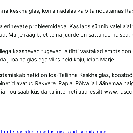
inna keskhaiglas, korra nädalas käib ta nõustamas Rap
 erinevate probleemidega. Kas laps sünnib valel ajal 
ud. Marje räägib, et tema juurde on sattunud naised, 
llega kaasnevad tugevad ja tihti vastakad emotsioonid
da juba haiglas ega viiks neid koju, leiab Marje.
iskabinetid on Ida-Tallinna Keskhaiglas, koostööd t
inetid avatud Rakvere, Rapla, Põlva ja Läänemaa haig
ja nõu saab küsida ka interneti aadressilt www.rased
 
loode
, 
rasedus
, 
raseduskriis
, 
sünd
, 
sünnitamine