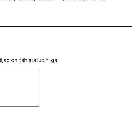
ljad on tähistatud
*
-ga